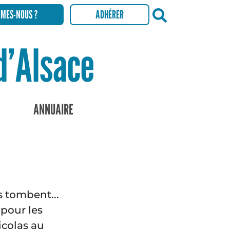
MMES-NOUS ?
ADHÉRER
Recherch
 d’Alsace
ANNUAIRE
ls tombent...
pour les
Nicolas au