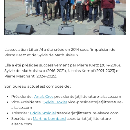
L’association Littér’Al a été créée en 2014 sous l’impulsion de
Pierre Kretz et de Sylvie de Mathuisieulx.
Elle a été présidée successivement par Pierre Kretz (2014-2016),
Sylvie de Mathuisieulx (2016-2021), Nicolas Kempf (2021-2023) et
Pierre Marchant (2024-2025).
Son bureau actuel est composé de :
Présidente :
Anaïs Cros
presidente[at]litterature-alsace.com
Vice-Présidente :
Sylvie Troxler
vice-presidente[at]litterature-
alsace.com
Trésorier :
Eddie Smigiel
tresorier[at]litterature-alsace.com
Secrétaire :
Martine Lombard
secretariat[at]litterature-
alsace.com