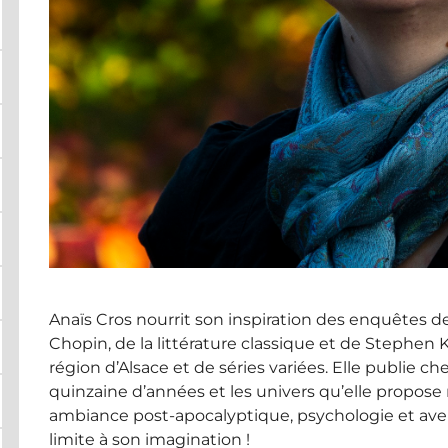
Anaïs Cros nourrit son inspiration des enquêtes 
Chopin, de la littérature classique et de Stephen K
région d’Alsace et de séries variées. Elle publie c
quinzaine d’années et les univers qu’elle propose n
ambiance post-apocalyptique, psychologie et ave
limite à son imagination !