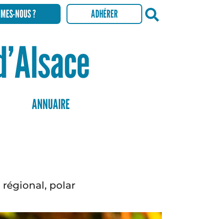
MMES-NOUS ?
ADHÉRER
Recherch
 d’Alsace
ANNUAIRE
 régional, polar