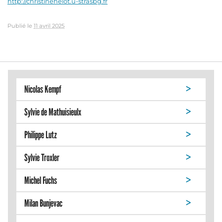
http://christinehelot.u-strasbg.fr
Publié le
11 avril 2025
Nicolas Kempf
Sylvie de Mathuisieulx
Philippe Lutz
Sylvie Troxler
Michel Fuchs
Milan Bunjevac