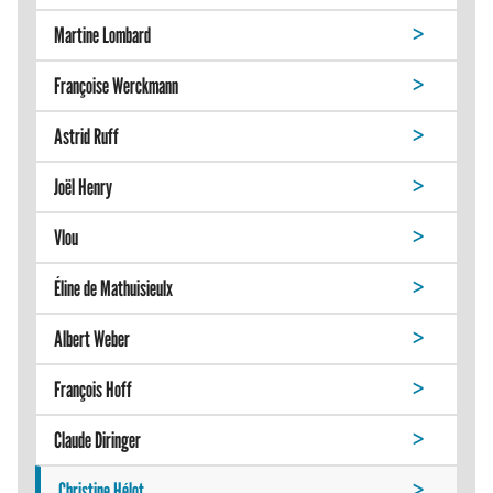
Martine Lombard
Françoise Werckmann
Astrid Ruff
Joël Henry
Vlou
Éline de Mathuisieulx
Albert Weber
François Hoff
Claude Diringer
Christine Hélot