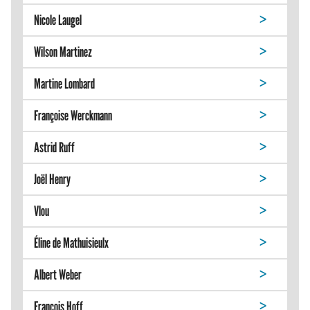
Nicole Laugel
Wilson Martinez
Martine Lombard
Françoise Werckmann
Astrid Ruff
Joël Henry
Vlou
Éline de Mathuisieulx
Albert Weber
François Hoff